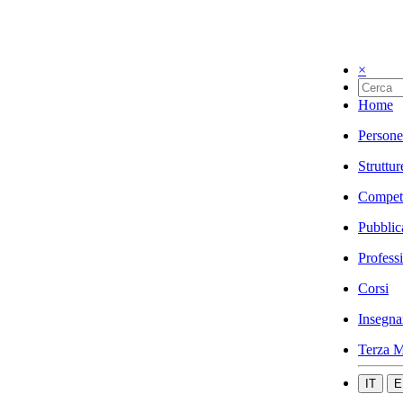
×
Home
Persone
Struttur
Compet
Pubblic
Profess
Corsi
Insegna
Terza M
IT
E