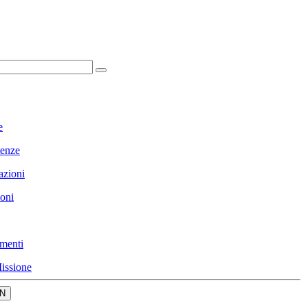
e
enze
azioni
ioni
menti
issione
N