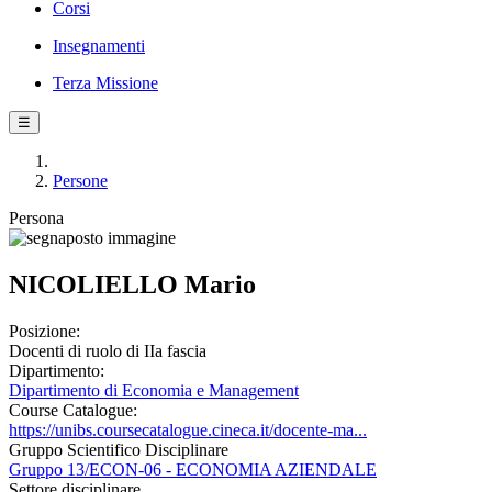
Corsi
Insegnamenti
Terza Missione
☰
Persone
Persona
NICOLIELLO Mario
Posizione:
Docenti di ruolo di IIa fascia
Dipartimento:
Dipartimento di Economia e Management
Course Catalogue:
https://unibs.coursecatalogue.cineca.it/docente-ma...
Gruppo Scientifico Disciplinare
Gruppo 13/ECON-06 - ECONOMIA AZIENDALE
Settore disciplinare