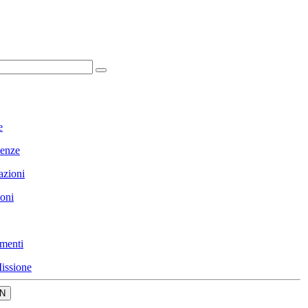
e
enze
azioni
ioni
menti
issione
N