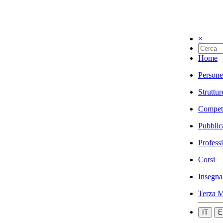
×
Home
Persone
Struttur
Compet
Pubblic
Profess
Corsi
Insegna
Terza M
IT
E