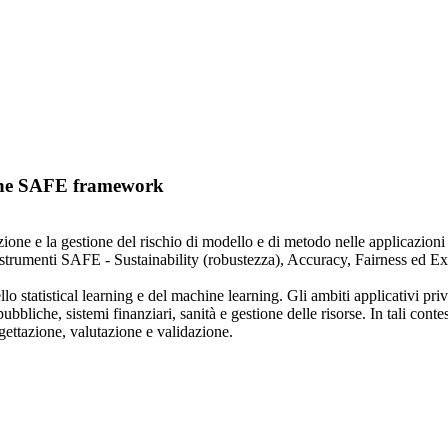
 the SAFE framework
zione e la gestione del rischio di modello e di metodo nelle applicazion
strumenti SAFE - Sustainability (robustezza), Accuracy, Fairness ed Expla
ello statistical learning e del machine learning. Gli ambiti applicativi pr
ubbliche, sistemi finanziari, sanità e gestione delle risorse. In tali contes
ogettazione, valutazione e validazione.