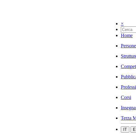
×
Home
Persone
Struttur
Compet
Pubblic
Profess
Corsi
Insegna
Terza M
IT
E