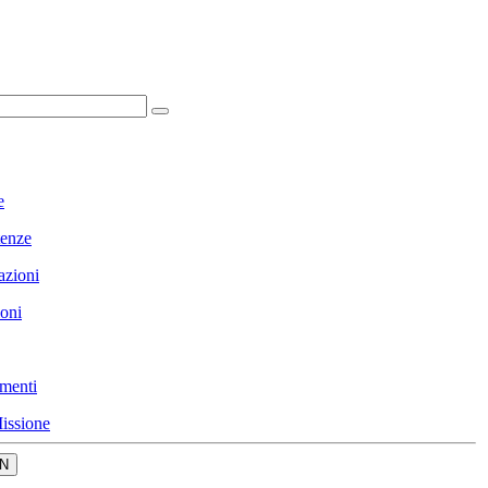
e
enze
azioni
ioni
menti
issione
N