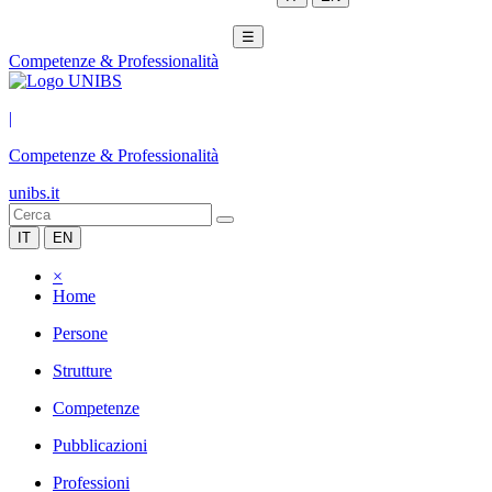
☰
Competenze & Professionalità
|
Competenze & Professionalità
unibs.it
IT
EN
×
Home
Persone
Strutture
Competenze
Pubblicazioni
Professioni