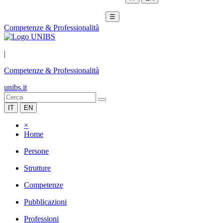
☰
Competenze & Professionalità
|
Competenze & Professionalità
unibs.it
IT
EN
×
Home
Persone
Strutture
Competenze
Pubblicazioni
Professioni