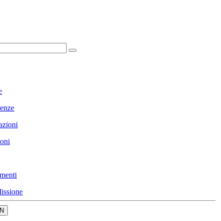
e
enze
azioni
ioni
menti
issione
N