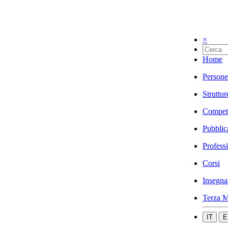
×
Home
Persone
Struttur
Compet
Pubblic
Profess
Corsi
Insegna
Terza M
IT
E