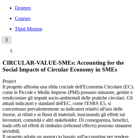
Degrees
Courses
Third Mission
☰
CIRCULAR-VALUE-SMEs: Accounting for the
Social Impacts of Circular Economy in SMEs
Project
Il progetto affronta una sfida cruciale dell'Economia Circolare (EC):
come le Piccole e Medie Imprese (PMI) possano misurare, gestire e
rendicontare gli impatti socio-ambientali delle pratiche circolari. Gli
attuali indicatori e standard dell'EC, come l'ESRS E5, si
concentrano prevalentemente su indicatori relativi all'uso delle
risorse, ai rifiuti e ai flussi di materiali, trascurando gli effetti sui
lavoratori, comunità e altri stakeholder. Di conseguenza, benefici,
trade-offs ed effetti di rimbalzo (rebound effects) possono rimanere
invisibili.
Il progetto adotta un approccio basato sull'accounting per rendere