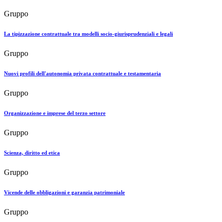
Gruppo
La tipizzazione contrattuale tra modelli socio-giurisprudenziali e legali
Gruppo
Nuovi profili dell'autonomia privata contrattuale e testamentaria
Gruppo
Organizzazione e imprese del terzo settore
Gruppo
Scienza, diritto ed etica
Gruppo
Vicende delle obbligazioni e garanzia patrimoniale
Gruppo