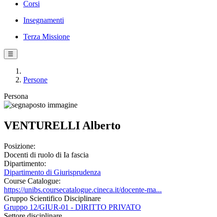
Corsi
Insegnamenti
Terza Missione
☰
Persone
Persona
VENTURELLI Alberto
Posizione:
Docenti di ruolo di Ia fascia
Dipartimento:
Dipartimento di Giurisprudenza
Course Catalogue:
https://unibs.coursecatalogue.cineca.it/docente-ma...
Gruppo Scientifico Disciplinare
Gruppo 12/GIUR-01 - DIRITTO PRIVATO
Settore disciplinare