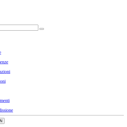
e
enze
azioni
ioni
menti
issione
N