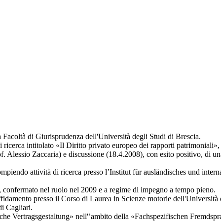
Facoltà di Giurisprudenza dell'Università degli Studi di Brescia.
ricerca intitolato «Il Diritto privato europeo dei rapporti patrimoniali
Alessio Zaccaria) e discussione (18.4.2008), con esito positivo, di una te
iendo attività di ricerca presso l’Institut für ausländisches und interna
ia, confermato nel ruolo nel 2009 e a regime di impegno a tempo pieno.
idamento presso il Corso di Laurea in Scienze motorie dell'Università de
i Cagliari.
nische Vertragsgestaltung» nell'’ambito della «Fachspezifischen Fremds