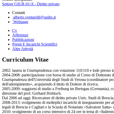
Settore GIUR-01/A - Diritto privato
Contatti
alberto.venturelli@unibs.it
Webpage
Cv
Afferenze
Pubblicazioni
Premi E Incarichi Scientifici
Altre Attività
Curriculum Vitae
2002: laurea in Giurisprudenza con votazione 110/110 e lode presso la 
2004-2008: partecipazione con borsa di studio al Corso di Dottorato di 
Giurisprudenza dell'Università degli Studi di Verona (coordinatore prof. 
dell'adempimento», acquisendo il titolo di Dottore di ricerca.
2005-2009: soggiorni di studio a Freiburg im Breisgau (Germania), comp
direzione del prof. Gerhard Hohloch.
Dal 2006 ad oggi: Ricercatore di diritto privato Univ. Studi di Bresc
2008-2013: svolgimento di molteplici incarichi di insegnamento per aff
legali di Brescia e Cagliari e la Scuola di Notariato «Salvatore Satta» d
2010: svolgimento di un corso intensivo di 24 ore in tema di «Italie