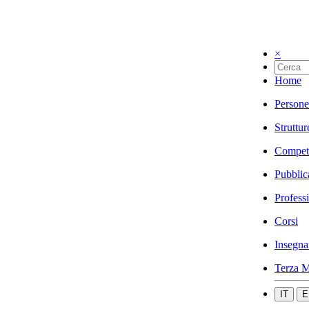
×
Home
Persone
Struttur
Compet
Pubblic
Profess
Corsi
Insegna
Terza M
IT
E