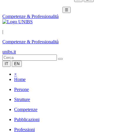
☰
Competenze & Professionalità
|
Competenze & Professionalità
unibs.it
IT
EN
×
Home
Persone
Strutture
Competenze
Pubblicazioni
Professioni