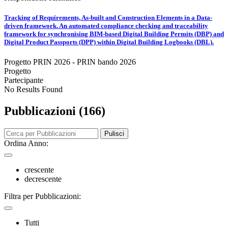
Tracking of Requirements, As-built and Construction Elements in a Data-
driven framework. An automated compliance checking and traceability
framework for synchronising BIM-based Digital Building Permits (DBP) and
Digital Product Passports (DPP) within Digital Building Logbooks (DBL).
Progetto PRIN 2026 - PRIN bando 2026
Progetto
Partecipante
No Results Found
Pubblicazioni (166)
Pulisci
Ordina Anno:
crescente
decrescente
Filtra per Pubblicazioni:
Tutti