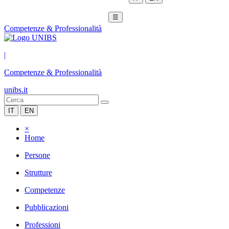
☰
Competenze & Professionalità
|
Competenze & Professionalità
unibs.it
IT
EN
×
Home
Persone
Strutture
Competenze
Pubblicazioni
Professioni