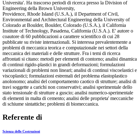
Universita'. Ha trascorso periodi di ricerca presso la Division of
Engineering della Brown University,
Providence, Rhode Island (U.S.A.), il Department of Civil,
Environmental and Architectural Engineering della University of
Colorado at Boulder, Boulder, Colorado (U.S.A.), il California
Institute of Technology, Pasadena, California (U.S.A.). E' autore o
coautore di 60 pubblicazioni a carattere scientifico di cui 28
pubblicate su riviste internazionali. Si interessa prevalentemente a
problemi di meccanica teorica e computazionale nei settori della
meccanica dei materiali e delle strutture. Fra i temi di ricerca
affrontati si citano: metodi per elementi di contorno; analisi dinamica
di continui rigido-plastici in grandi deformazioni; formulazioni
variazionali di problemi non lineari; analisi di continui viscoelastici e
viscoplastici; formulazioni estremali del problema elastoplastico
anolonomo; analisi del comportamento caotico di strutture; analisi di
travi soggette a carichi non conservativi; analisi sperimentale dello
stato tensionale di strutture a guscio; analisi numerico-sperimentale
di elementi in malta di cemento; analisi delle proprieta' meccaniche
di schiume sintattiche; problemi di biomeccanica.
Referente di
Scienza delle Costruzioni