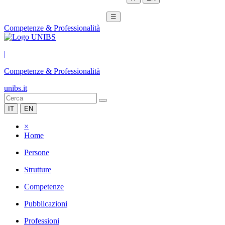
☰
Competenze & Professionalità
|
Competenze & Professionalità
unibs.it
IT
EN
×
Home
Persone
Strutture
Competenze
Pubblicazioni
Professioni