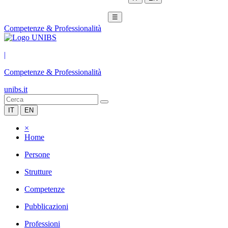
☰
Competenze & Professionalità
|
Competenze & Professionalità
unibs.it
IT
EN
×
Home
Persone
Strutture
Competenze
Pubblicazioni
Professioni