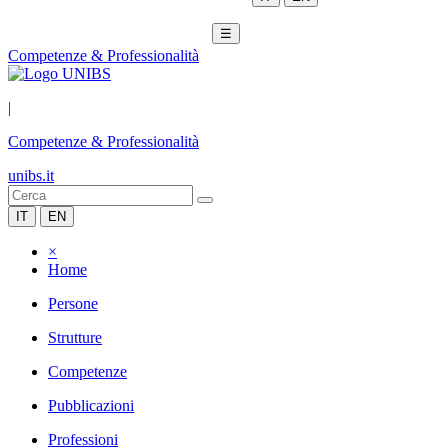
☰
Competenze & Professionalità
|
Competenze & Professionalità
unibs.it
IT
EN
×
Home
Persone
Strutture
Competenze
Pubblicazioni
Professioni