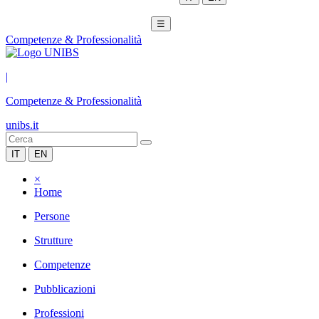
☰
Competenze & Professionalità
|
Competenze & Professionalità
unibs.it
IT
EN
×
Home
Persone
Strutture
Competenze
Pubblicazioni
Professioni