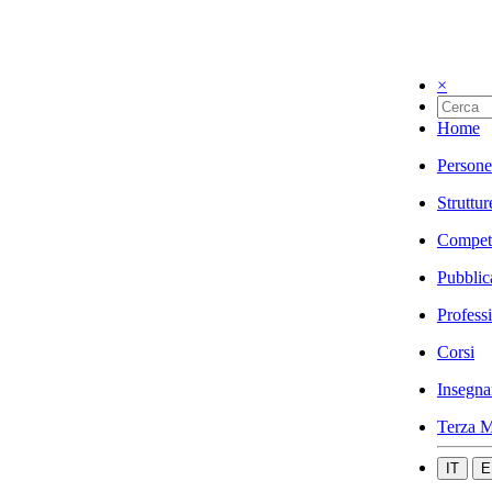
×
Home
Persone
Struttur
Compet
Pubblic
Profess
Corsi
Insegna
Terza M
IT
E