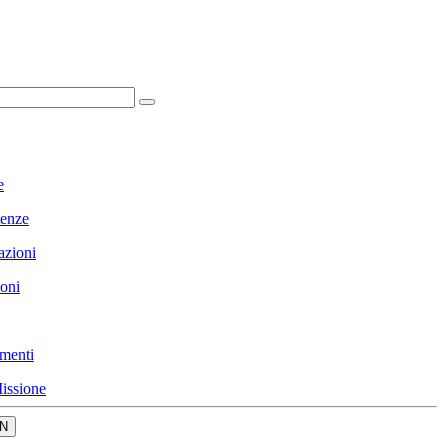
e
enze
azioni
ioni
menti
issione
N