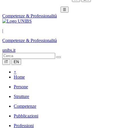
☰
Competenze & Professionalità
|
Competenze & Professionalità
unibs.it
IT
EN
×
Home
Persone
Strutture
Competenze
Pubblicazioni
Professioni