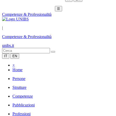
☰
Competenze & Professionalità
|
Competenze & Professionalità
unibs.it
IT
EN
×
Home
Persone
Strutture
Competenze
Pubblicazioni
Professioni