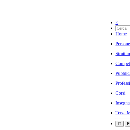
×
Home
Persone
Struttur
Compet
Pubblic
Profess
Corsi
Insegna
Terza M
IT
E