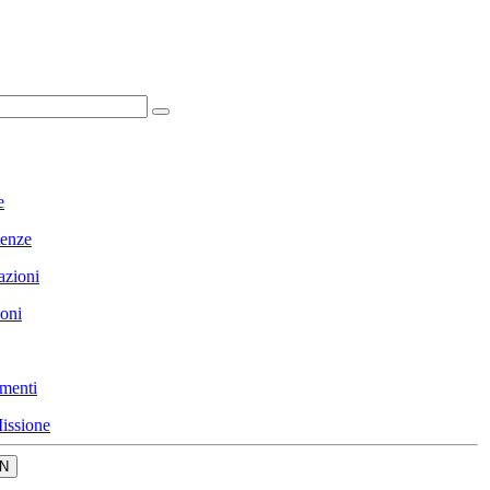
e
enze
azioni
ioni
menti
issione
N