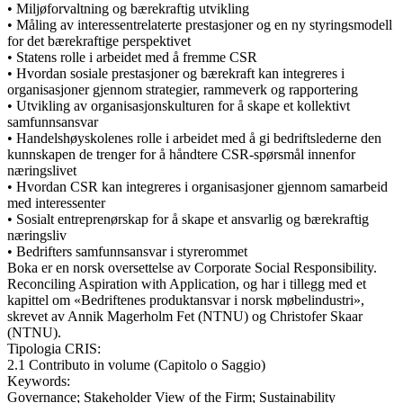
• Miljøforvaltning og bærekraftig utvikling
• Måling av interessentrelaterte prestasjoner og en ny styringsmodell
for det bærekraftige perspektivet
• Statens rolle i arbeidet med å fremme CSR
• Hvordan sosiale prestasjoner og bærekraft kan integreres i
organisasjoner gjennom strategier, rammeverk og rapportering
• Utvikling av organisasjonskulturen for å skape et kollektivt
samfunnsansvar
• Handelshøyskolenes rolle i arbeidet med å gi bedriftslederne den
kunnskapen de trenger for å håndtere CSR-spørsmål innenfor
næringslivet
• Hvordan CSR kan integreres i organisasjoner gjennom samarbeid
med interessenter
• Sosialt entreprenørskap for å skape et ansvarlig og bærekraftig
næringsliv
• Bedrifters samfunnsansvar i styrerommet
Boka er en norsk oversettelse av Corporate Social Responsibility.
Reconciling Aspiration with Application, og har i tillegg med et
kapittel om «Bedriftenes produktansvar i norsk møbelindustri»,
skrevet av Annik Magerholm Fet (NTNU) og Christofer Skaar
(NTNU).
Tipologia CRIS:
2.1 Contributo in volume (Capitolo o Saggio)
Keywords:
Governance; Stakeholder View of the Firm; Sustainability