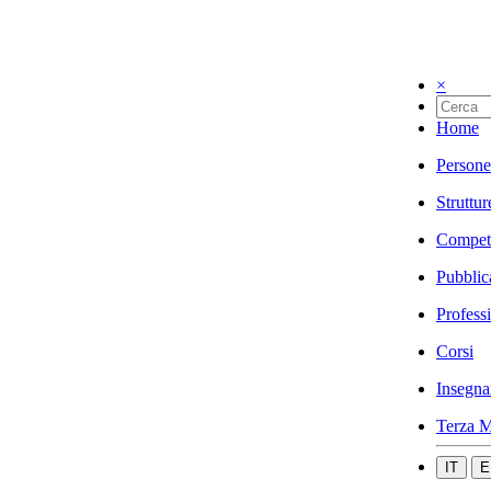
×
Home
Persone
Struttur
Compet
Pubblic
Profess
Corsi
Insegna
Terza M
IT
E