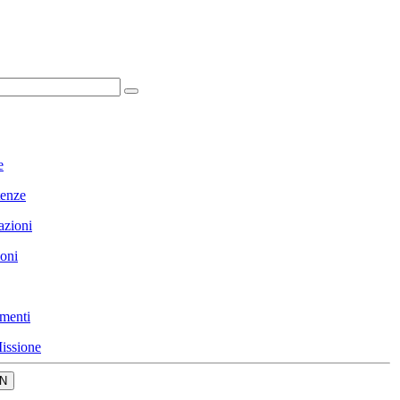
e
enze
azioni
ioni
menti
issione
N