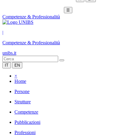
☰
Competenze & Professionalità
|
Competenze & Professionalità
unibs.it
IT
EN
×
Home
Persone
Strutture
Competenze
Pubblicazioni
Professioni