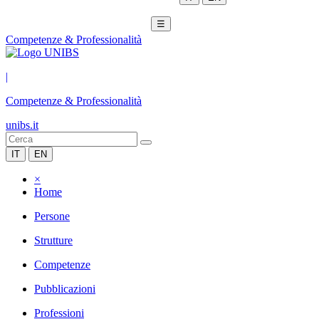
☰
Competenze & Professionalità
|
Competenze & Professionalità
unibs.it
IT
EN
×
Home
Persone
Strutture
Competenze
Pubblicazioni
Professioni