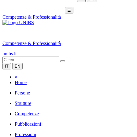
☰
Competenze & Professionalità
|
Competenze & Professionalità
unibs.it
IT
EN
×
Home
Persone
Strutture
Competenze
Pubblicazioni
Professioni