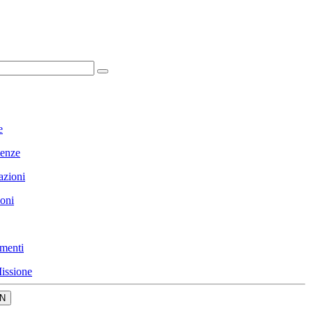
e
enze
azioni
ioni
menti
issione
N