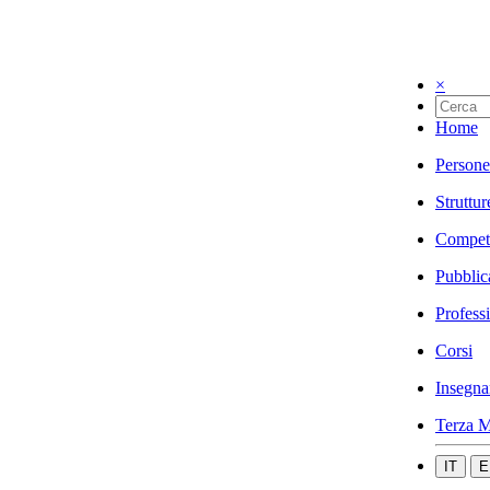
×
Home
Persone
Struttur
Compet
Pubblic
Profess
Corsi
Insegna
Terza M
IT
E