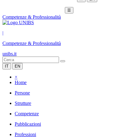
☰
Competenze & Professionalità
|
Competenze & Professionalità
unibs.it
IT
EN
×
Home
Persone
Strutture
Competenze
Pubblicazioni
Professioni