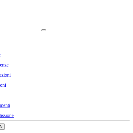
e
enze
azioni
ioni
menti
issione
N