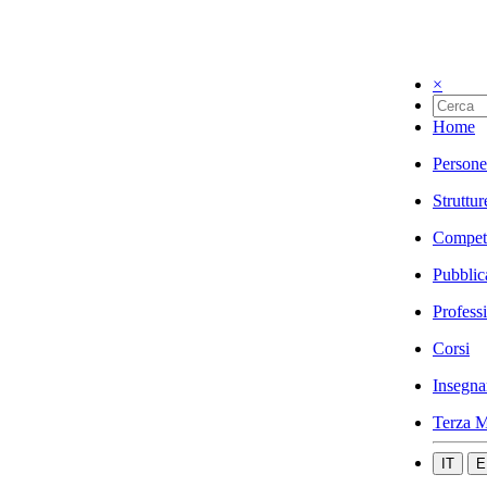
×
Home
Persone
Struttur
Compet
Pubblic
Profess
Corsi
Insegna
Terza M
IT
E