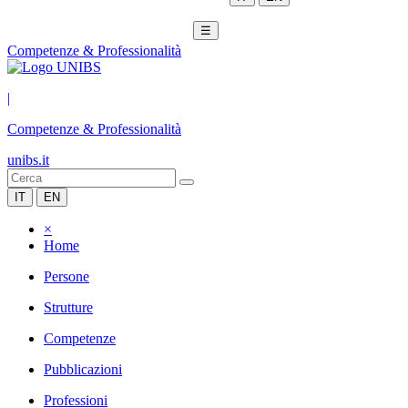
☰
Competenze & Professionalità
|
Competenze & Professionalità
unibs.it
IT
EN
×
Home
Persone
Strutture
Competenze
Pubblicazioni
Professioni