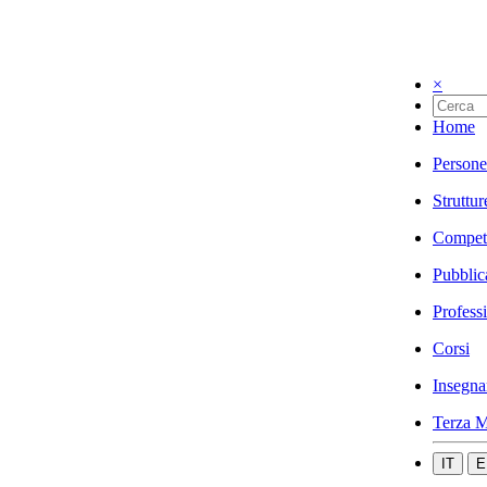
×
Home
Persone
Struttur
Compet
Pubblic
Profess
Corsi
Insegna
Terza M
IT
E