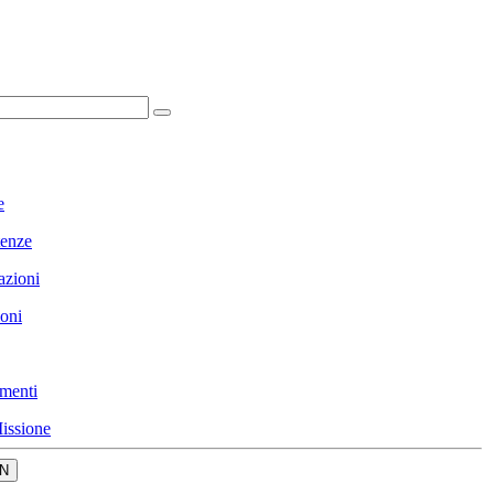
e
enze
azioni
ioni
menti
issione
N