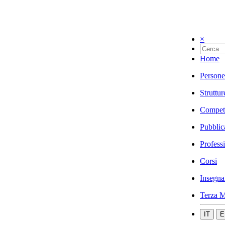
×
Home
Persone
Struttur
Compet
Pubblic
Profess
Corsi
Insegna
Terza M
IT
E