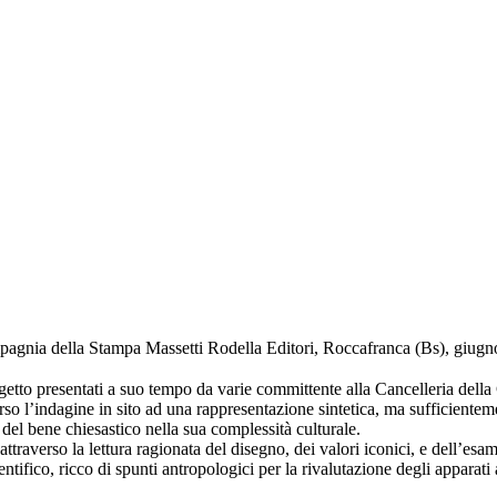
mpagnia della Stampa Massetti Rodella Editori, Roccafranca (Bs), giugn
o presentati a suo tempo da varie committente alla Cancelleria della Cur
so l’indagine in sito ad una rappresentazione sintetica, ma sufficientemen
ta del bene chiesastico nella sua complessità culturale.
 attraverso la lettura ragionata del disegno, dei valori iconici, e dell’esa
tifico, ricco di spunti antropologici per la rivalutazione degli apparati a