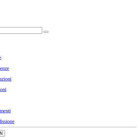
e
enze
azioni
ioni
menti
issione
N