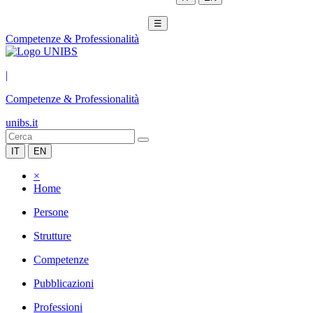
☰
Competenze & Professionalità
|
Competenze & Professionalità
unibs.it
IT
EN
×
Home
Persone
Strutture
Competenze
Pubblicazioni
Professioni