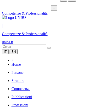
☰
Competenze & Professionalità
|
Competenze & Professionalità
unibs.it
IT
EN
×
Home
Persone
Strutture
Competenze
Pubblicazioni
Professioni