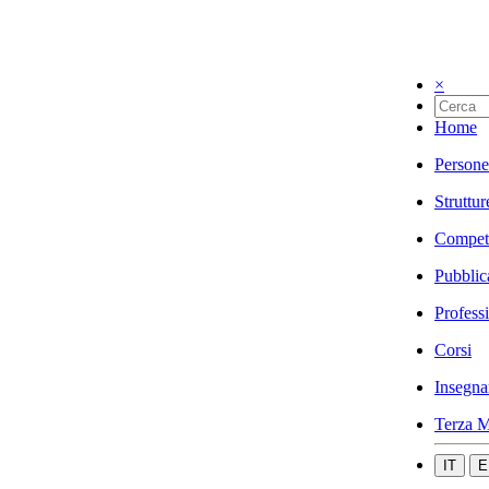
×
Home
Persone
Struttur
Compet
Pubblic
Profess
Corsi
Insegna
Terza M
IT
E