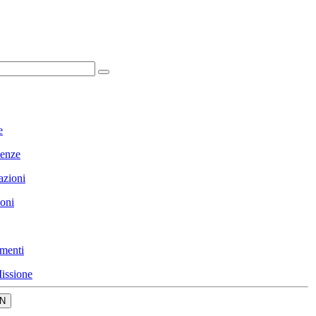
e
enze
azioni
ioni
menti
issione
N