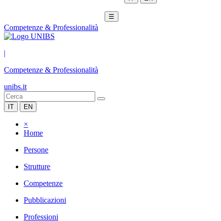
☰
Competenze & Professionalità
|
Competenze & Professionalità
unibs.it
IT
EN
×
Home
Persone
Strutture
Competenze
Pubblicazioni
Professioni