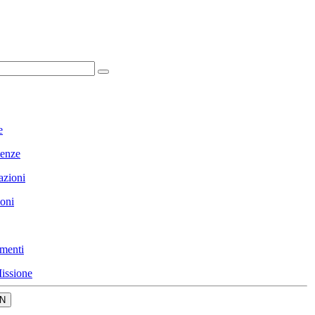
e
enze
azioni
ioni
menti
issione
N