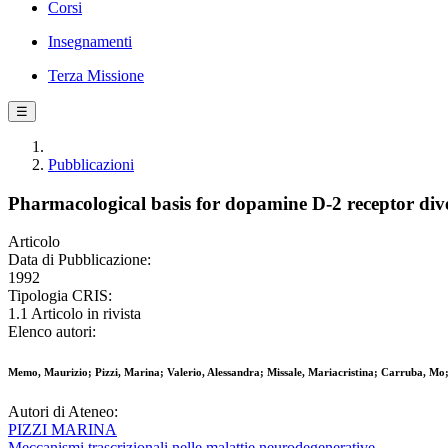
Corsi
Insegnamenti
Terza Missione
☰
Pubblicazioni
Pharmacological basis for dopamine D-2 receptor dive
Articolo
Data di Pubblicazione:
1992
Tipologia CRIS:
1.1 Articolo in rivista
Elenco autori:
Memo, Maurizio; Pizzi, Marina; Valerio, Alessandra; Missale, Mariacristina; Carruba, Mo
Autori di Ateneo:
PIZZI MARINA
Meccanismi trascrizionali nelle malattie neurodegenerative