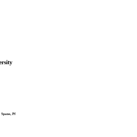
rsity
; Spano, Pf