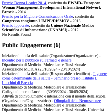
Premio Donna Leader 2014
, conferito da
EWMD- European
Woman Management Development International Network -
Brescia
-
2014
Premio per la Migliore Comunicazione Orale
, conferito da
Congresso congiunto LIMPE/DISMOV
-
2013
Premio Ippocrate
, conferito da
Unione Nazionale Medico
Scientifica di Informazione (UNAMSI)
-
2012
No Results Found
Public Engagement (6)
Iniziative di tutela della salute (Organizzatore/Organizzatrice)
-
Incontro per il pubblico su Farmaci e genere
Dipartimento di Medicina Molecolare e Traslazionale
Associazione MOICA (23/10/2024 - 23/10/2024)
Iniziative di tutela della salute (Responsabile scientifico)
-
Il genere
come determinante della salute - Seminario presso l'Istituto L.
Lucchini di Brescia
Dipartimento di Medicina Molecolare e Traslazionale
Collegio di merito Lucchini (30/05/2024 - 30/05/2024)
Attività di coinvolgimento e interazione con il mondo della scuola
(Organizzatore/Organizzatrice)
-
Olimpiadi delle Neuroscienze
Dipartimento di Medicina Molecolare e Traslazionale
Dipartimento di Medicina Molecolare e Traslazionale, Università