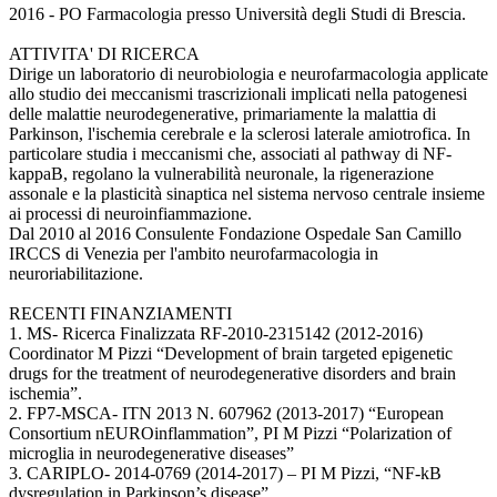
2016 - PO Farmacologia presso Università degli Studi di Brescia.
ATTIVITA' DI RICERCA
Dirige un laboratorio di neurobiologia e neurofarmacologia applicate
allo studio dei meccanismi trascrizionali implicati nella patogenesi
delle malattie neurodegenerative, primariamente la malattia di
Parkinson, l'ischemia cerebrale e la sclerosi laterale amiotrofica. In
particolare studia i meccanismi che, associati al pathway di NF-
kappaB, regolano la vulnerabilità neuronale, la rigenerazione
assonale e la plasticità sinaptica nel sistema nervoso centrale insieme
ai processi di neuroinfiammazione.
Dal 2010 al 2016 Consulente Fondazione Ospedale San Camillo
IRCCS di Venezia per l'ambito neurofarmacologia in
neuroriabilitazione.
RECENTI FINANZIAMENTI
1. MS- Ricerca Finalizzata RF-2010-2315142 (2012-2016)
Coordinator M Pizzi “Development of brain targeted epigenetic
drugs for the treatment of neurodegenerative disorders and brain
ischemia”.
2. FP7-MSCA- ITN 2013 N. 607962 (2013-2017) “European
Consortium nEUROinflammation”, PI M Pizzi “Polarization of
microglia in neurodegenerative diseases”
3. CARIPLO- 2014-0769 (2014-2017) – PI M Pizzi, “NF-kB
dysregulation in Parkinson’s disease”