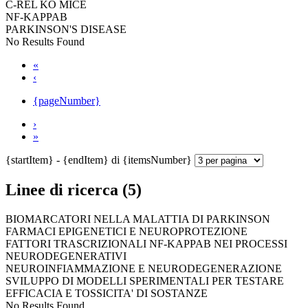
C-REL KO MICE
NF-KAPPAB
PARKINSON'S DISEASE
No Results Found
«
‹
{pageNumber}
›
»
{startItem} - {endItem} di {itemsNumber}
Linee di ricerca (5)
BIOMARCATORI NELLA MALATTIA DI PARKINSON
FARMACI EPIGENETICI E NEUROPROTEZIONE
FATTORI TRASCRIZIONALI NF-KAPPAB NEI PROCESSI
NEURODEGENERATIVI
NEUROINFIAMMAZIONE E NEURODEGENERAZIONE
SVILUPPO DI MODELLI SPERIMENTALI PER TESTARE
EFFICACIA E TOSSICITA' DI SOSTANZE
No Results Found