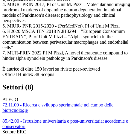
4. MIUR- PRIN 2017, PI of Unit M. Pizzi - Molecular and imaging
prodromal markers of dopamine neuron degeneration in animal
models of Parkinson’s disease: pathophysiology and clinical
perspectives.
5. MIUR- PNR 2015-2020 - (PerMedNet), PI of Unit M Pizzi
6. H2020 MSCA-ITN-2018 N.813294 – "European Consortium
ENTRAIN", PI of Unit M Pizzi – “Alpha synuclein in the
communication between perivascular macrophages and endothelial
cells”
7. MUR-PRIN 2022 PI M.Pizzi, A novel therapeutic compound to
hinder alpha-synuclein pathology in Parkinson's disease
È autrice di oltre 150 lavori su riviste peer-reviewed
Official H index 38 Scopus
Settori (8)
ATECO
72.11.00 - Ricerca e sviluppo sperimentale nel campo delle
biotecnologie
85.42.00 - Istruzione universitaria e post-universitaria; accademie e
conservatori
Settore ERC