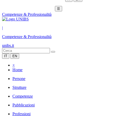
☰
Competenze & Professionalità
|
Competenze & Professionalità
unibs.it
IT
EN
×
Home
Persone
Strutture
Competenze
Pubblicazioni
Professioni