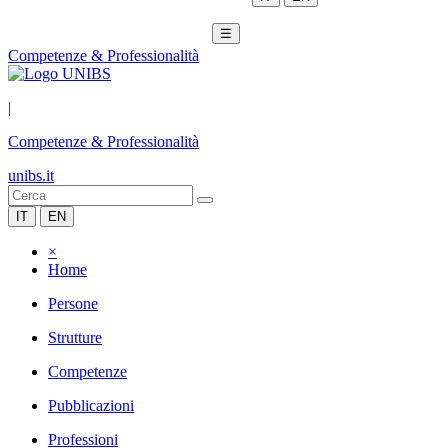
☰
Competenze & Professionalità
|
Competenze & Professionalità
unibs.it
IT
EN
×
Home
Persone
Strutture
Competenze
Pubblicazioni
Professioni