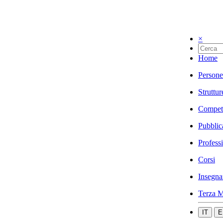
×
Home
Persone
Struttur
Compet
Pubblic
Profess
Corsi
Insegna
Terza M
IT
E