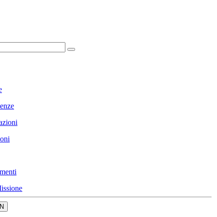
e
enze
azioni
ioni
menti
issione
N