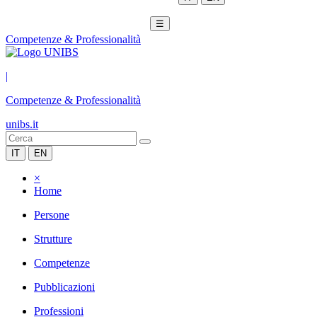
☰
Competenze & Professionalità
|
Competenze & Professionalità
unibs.it
IT
EN
×
Home
Persone
Strutture
Competenze
Pubblicazioni
Professioni