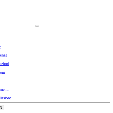
e
enze
azioni
ioni
menti
issione
N