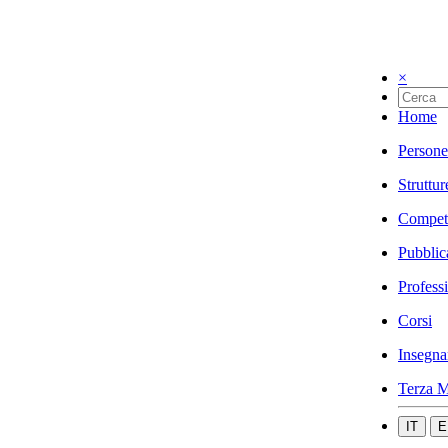
×
Home
Persone
Struttur
Compet
Pubblic
Profess
Corsi
Insegna
Terza M
IT
E