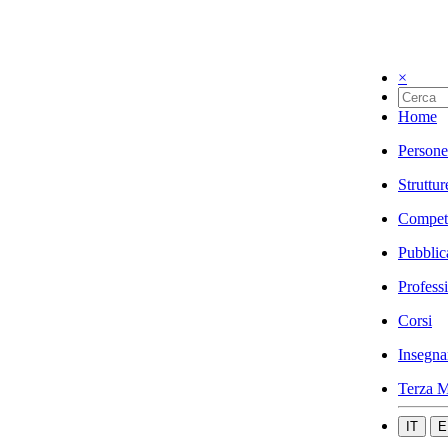
×
Home
Persone
Struttur
Compet
Pubblic
Profess
Corsi
Insegna
Terza M
IT
E