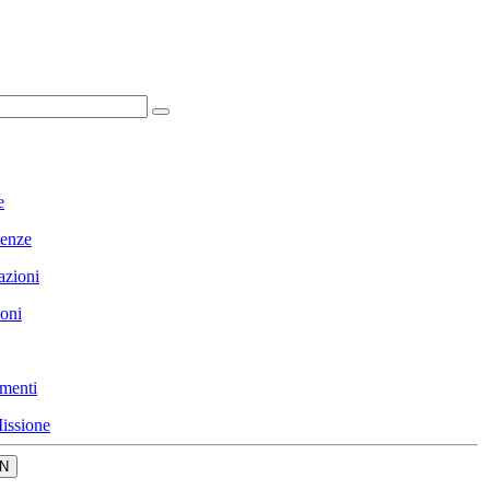
e
enze
azioni
ioni
menti
issione
N