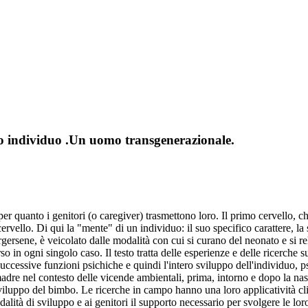
uro individuo .Un uomo transgenerazionale.
quanto i genitori (o caregiver) trasmettono loro. Il primo cervello, che c
vello. Di qui la "mente" di un individuo: il suo specifico carattere, la su
rsene, è veicolato dalle modalità con cui si curano del neonato e si rel
o in ogni singolo caso. Il testo tratta delle esperienze e delle ricerche s
successive funzioni psichiche e quindi l'intero sviluppo dell'individuo,
adre nel contesto delle vicende ambientali, prima, intorno e dopo la nasc
viluppo del bimbo. Le ricerche in campo hanno una loro applicatività clini
alità di sviluppo e ai genitori il supporto necessario per svolgere le loro 