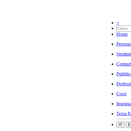
×
Home
Persone
Struttur
Compet
Pubblic
Profess
Corsi
Insegna
Terza M
IT
E