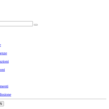
e
enze
azioni
ioni
menti
issione
N