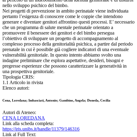
nello sviluppo psichico del bimbo.
Nei progetti di prevenzione in ambito perinatale viene individuata
pertanto l’esigenza di conoscere come le coppie che intendono
generare e diventare genitori affrontino questi processi. E’ necessario
che un programma di salute mentale perinatale orientato a
promuovere il benessere dei genitori e del bimbo persegua
l’obiettivo di sviluppare un progetto di accompagnamento al
complesso processo della genitorialità psichica, a partire dal periodo
prenatale in cui è possibile già cogliere indicatori di una eventuale
vulnerabilità genitoriale. In questo intento abbiamo svolto una
indagine preliminare che esplora aspettative, desideri, bisogni e
pregresse esperienze che possono caratterizzare la generatività in
una prospettiva genitoriale.
Tipologia CRIS:
1.1 Articolo in rivista
Elenco autori:
Cena, Loredana; Imbasciati, Antonio; Gambino, Angela; Doneda, Cecilia
Autori di Ateneo:
CENA LOREDANA
Link alla scheda completa:
https://iris.unibs.it/handle/11379/146316
Link al Full Text: