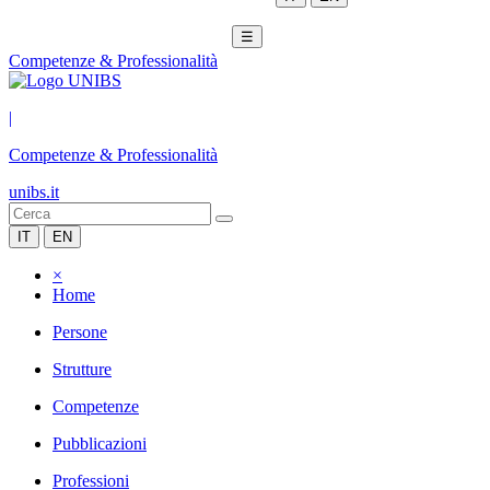
☰
Competenze & Professionalità
|
Competenze & Professionalità
unibs.it
IT
EN
×
Home
Persone
Strutture
Competenze
Pubblicazioni
Professioni