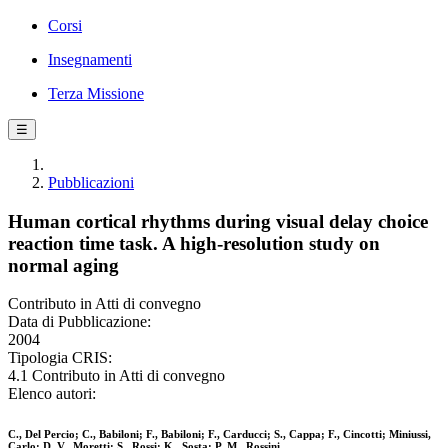
Corsi
Insegnamenti
Terza Missione
☰
Pubblicazioni
Human cortical rhythms during visual delay choice
reaction time task. A high-resolution study on
normal aging
Contributo in Atti di convegno
Data di Pubblicazione:
2004
Tipologia CRIS:
4.1 Contributo in Atti di convegno
Elenco autori:
C., Del Percio; C., Babiloni; F., Babiloni; F., Carducci; S., Cappa; F., Cincotti; Miniussi,
Carlo; D. V., Moretti; S., Rossi; K., Sosta; P. M., Rossini