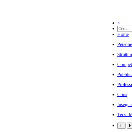
×
Home
Persone
Struttur
Compet
Pubblic
Profess
Corsi
Insegna
Terza M
IT
E