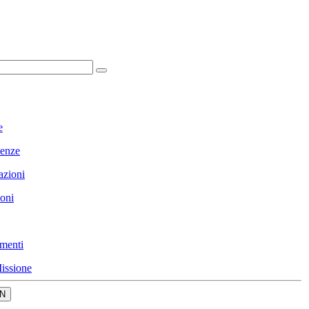
e
enze
azioni
ioni
menti
issione
N