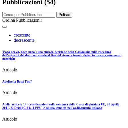
Pubblicazioni (54)
Pulisci
Ordina Pubblicazioni:
crescente
decrescente
'Poca prova, poca pena': una curiosa decisione della Cassazione sulla rilevanza
dell'atipicità del decorso causale al fine del riconoscimento delle circostanza attenuanti
generiche
Articolo
Abolire la Bossi-Fini?
Articolo
Addio articolo 14: considerazioni sulla sentenza della Corte di giustizia UE, 28 aprile
2011, El Dridi (C-61/11 PPU) e sul suo impatto nell'ordinamento italiano
Articolo