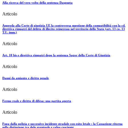
Alla ricerca del vero volto della sentenza Dasgupta
Articolo
Approda alla Corte di giustizia UE la controversa questione della compatibilità con la cd.
direttiva rimpatri del delitto di illecito reingresso nel territorio dello Stato (art. 13 co. 13
T.U. imm.)
Articolo
Art. 10 bis e direttiva rimpatri dopo la sentenza Sagor della Corte di Giustizia
Articolo
Danni da amianto e diritto penale
Articolo
Fermo reale e diritto di difesa: una partita aperta
Articolo
Fuga dalla polizia e successivo incidente stradale con esito letale : la Cassazione ritorna
sulla distinzione tra dolo eventuale e colpa cosciente