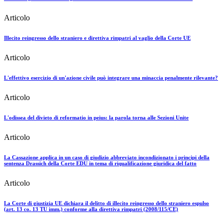
Articolo
Illecito reingresso dello straniero e direttiva rimpatri al vaglio della Corte UE
Articolo
L'effettivo esercizio di un'azione civile può integrare una minaccia penalmente rilevante?
Articolo
L'odissea del divieto di reformatio in peius: la parola torna alle Sezioni Unite
Articolo
La Cassazione applica in un caso di giudizio abbreviato incondizionato i principi della
sentenza Drassich della Corte EDU in tema di riqualificazione giuridica del fatto
Articolo
La Corte di giustizia UE dichiara il delitto di illecito reingresso dello straniero espulso
(art. 13 co. 13 TU imm.) conforme alla direttiva rimpatri (2008/115/CE)