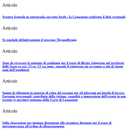
Articolo
Scontro frontale in autostrada con esito letale : la Cassazione conferma il dolo eventuale
Articolo
Si conclude definitivamente il processo ThyssenKrupp
Articolo
Sono da revocare le sentenze di condanna per il reato di illecito reingresso nel territorio
dello Stato ex art. 13 co. 13 t.u. imm., quando il reingresso sia avvenuto a più di cinque
anni dall’espulsione
Articolo
Spunti di riflessione in materia di colpa del garante per gli infortuni nei luoghi di lavoro.
Garanzie processuali, contributo della vittima, causalità e imputazione dell'evento in una
recente (e succinta) sentenza della Corte di Cassazione
Articolo
Sulla riparazione per ingiusta detenzione allo straniero detenuto per il reato di
inottemperanza all'ordine di allontanamento