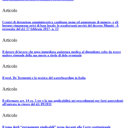
Articolo
I centri di detenzione amministrativa cambiano nome ed aumentano di numero, e gli
hotspot rimangono privi di base legale: le sconfortanti novità del decreto Minniti - A
proposito del d.l. 17 febbraio 2017, n. 13
Articolo
Il datore di lavoro che nega immediata assistenza medica al dipendente colto da grave
malore risponde della sua morte a titolo di dolo eventuale
Articolo
Il prof. De Tormentis e la pratica del waterboarding in Italia
Articolo
Il riformato art. 14 co. 5 ter e la sua applicabilità nei procedimenti per fatti antecedenti
all'entrata in vigore del d.l. 89/2011
Articolo
Il tema degli “eternamente giudicabili” torna davanti alla Corte costituzionale