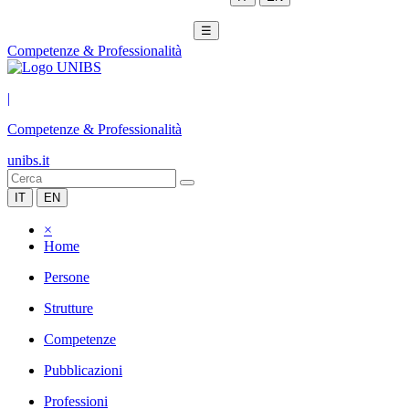
☰
Competenze & Professionalità
|
Competenze & Professionalità
unibs.it
IT
EN
×
Home
Persone
Strutture
Competenze
Pubblicazioni
Professioni