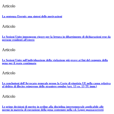
Articolo
La sentenza Eternit: una sintesi delle motivazioni
Articolo
Le Sezioni Unite impongono rigore per la lettura in dibattimento di dichiarazioni rese da
persone residenti all'estero
Articolo
Le Sezioni Unite sull'individuazione della violazione più grave ai fini del computo della
pena per il reato continuato
Articolo
Le conclusioni dell'Avvocato generale presso la Corte di giustizia UE nella causa relativa
al delitto di illecito reingresso dello straniero espulso (art. 13 co. 13 TU imm.)
Articolo
Le prime decisioni di merito in ordine alla disciplina intertemporale applicabile alle
norme in materia di esecuzione della pena contenute nella cd. Legge spazzacorrotti