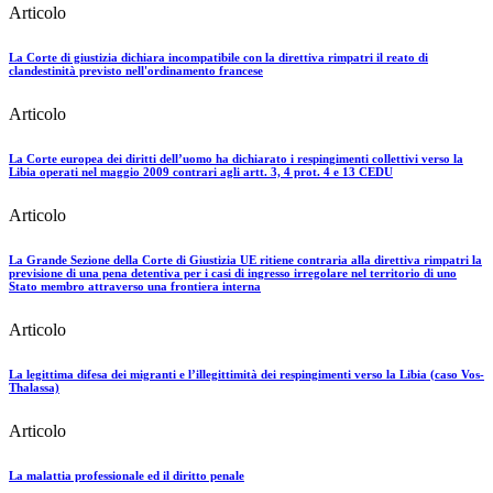
Articolo
La Corte di giustizia dichiara incompatibile con la direttiva rimpatri il reato di
clandestinità previsto nell'ordinamento francese
Articolo
La Corte europea dei diritti dell’uomo ha dichiarato i respingimenti collettivi verso la
Libia operati nel maggio 2009 contrari agli artt. 3, 4 prot. 4 e 13 CEDU
Articolo
La Grande Sezione della Corte di Giustizia UE ritiene contraria alla direttiva rimpatri la
previsione di una pena detentiva per i casi di ingresso irregolare nel territorio di uno
Stato membro attraverso una frontiera interna
Articolo
La legittima difesa dei migranti e l’illegittimità dei respingimenti verso la Libia (caso Vos-
Thalassa)
Articolo
La malattia professionale ed il diritto penale