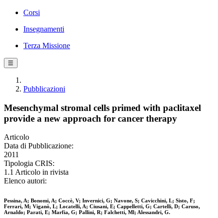
Corsi
Insegnamenti
Terza Missione
☰
Pubblicazioni
Mesenchymal stromal cells primed with paclitaxel
provide a new approach for cancer therapy
Articolo
Data di Pubblicazione:
2011
Tipologia CRIS:
1.1 Articolo in rivista
Elenco autori:
Pessina, A; Bonomi, A; Coccè, V; Invernici, G; Navone, S; Cavicchini, L; Sisto, F;
Ferrari, M; Viganò, L; Locatelli, A; Ciusani, E; Cappelletti, G; Cartelli, D; Caruso,
Arnaldo; Parati, E; Marfia, G; Pallini, R; Falchetti, Ml; Alessandri, G.