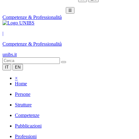
☰
Competenze & Professionalità
|
Competenze & Professionalità
unibs.it
IT
EN
×
Home
Persone
Strutture
Competenze
Pubblicazioni
Professioni