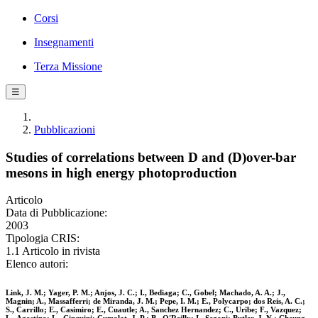
Corsi
Insegnamenti
Terza Missione
☰
Pubblicazioni
Studies of correlations between D and (D)over-bar
mesons in high energy photoproduction
Articolo
Data di Pubblicazione:
2003
Tipologia CRIS:
1.1 Articolo in rivista
Elenco autori:
Link, J. M.; Yager, P. M.; Anjos, J. C.; I., Bediaga; C., Gobel; Machado, A. A.; J.,
Magnin; A., Massafferri; de Miranda, J. M.; Pepe, I. M.; E., Polycarpo; dos Reis, A. C.;
S., Carrillo; E., Casimiro; E., Cuautle; A., Sanchez Hernandez; C., Uribe; F., Vazquez;