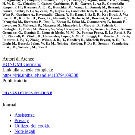
L., Agostino; L., Cinquini; Cumalat, J. P.; B., O'Reilly; I., Segoni; Butler, J. N.; Cheung,
H. W. K.; G., Chiodini; I., Gaines; Garbincius, P. H.; Garren, L. A.; E., Gottschalk;
Kasper, P. H.; Kreymer, A. E.; R., Kutschke; M., Wang; L., Benussi; M., Bertani; S.,
Bianco; Fabbri, F. L.; A., Zallo; M., Reyes; C., Cawlfield; Kim, D. Y.; A., Rahimi; J.,
Wiss; R., Gardner; A., Kryemadhi; Chung, Y. S.; Kang, J. S.; B. R., Ko; Kwak, J. W.;
Lee, K. B.; K., Cho; H., Park; G., Alimonti; S., Barberis; M., Boschini; A., Cerutti; P.,
D'Angelo; M., Dicorato; P., Dini; L., Edera; S., Erba; M., Giammarchi; P., Inzani; F.,
Leveraro; S., Malvezzi; D., Menasce; M., Mezzadri; L., Moroni; D., Pedrini; C.,
Pontoglio; F., Prelz; M., Rovere; S., Sala; Davenport, T. F.; V., Arena; G., Boca; Bonomi,
Germano; G., Gianini; G., Liguori; Merlo, M. M.; D., Pantea; Pegna, D. L.; Ratti, S. P.;
C., Riccardi; P., Vitulo; H., Hernandez; Lopez, A. M.; E., Luiggi; H., Mendez; A., Paris;
Ramirez, J. E.; Y., Zhang; Wilson, J. R.; T., Handler; R., Mitchell; Bryant, A. D.; D.,
Engh; M., Hosack; Johns, W. E.; M., Nehring; Sheldon, P. D.; K., Stenson; Vaandering,
E. W.; M., Webster; M., Sheaff
Autori di Ateneo:
BONOMI Germano
Link alla scheda completa:
https://iris.unibs.it/handle/11379/109338
Pubblicato in:
PHYSICS LETTERS. SECTION B
Journal
Assistenza
Privacy
Utilizzo dei cookie
Note legali