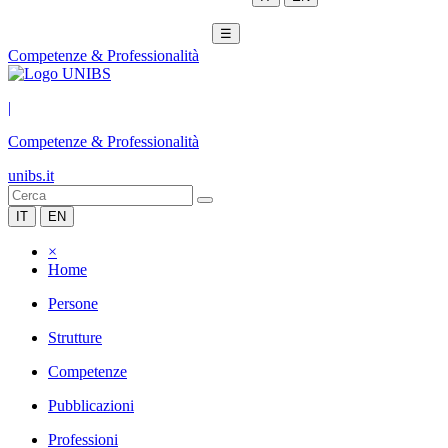
☰
Competenze & Professionalità
|
Competenze & Professionalità
unibs.it
IT
EN
×
Home
Persone
Strutture
Competenze
Pubblicazioni
Professioni