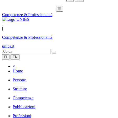
☰
Competenze & Professionalità
|
Competenze & Professionalità
unibs.it
IT
EN
×
Home
Persone
Strutture
Competenze
Pubblicazioni
Professioni