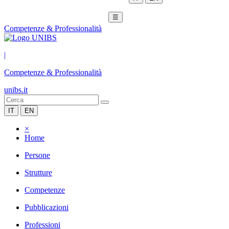
☰
Competenze & Professionalità
|
Competenze & Professionalità
unibs.it
IT
EN
×
Home
Persone
Strutture
Competenze
Pubblicazioni
Professioni