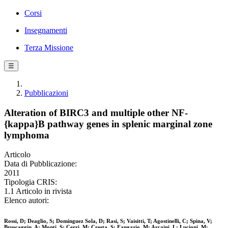
Corsi
Insegnamenti
Terza Missione
☰
Pubblicazioni
Alteration of BIRC3 and multiple other NF-
{kappa}B pathway genes in splenic marginal zone
lymphoma
Articolo
Data di Pubblicazione:
2011
Tipologia CRIS:
1.1 Articolo in rivista
Elenco autori:
Rossi, D; Deaglio, S; Dominguez Sola, D; Rasi, S; Vaisitti, T; Agostinelli, C; Spina, V;
Bruscaggin, A; Monti, S; Cerri, M; Cresta, S; Fangazio, M; Arcaini, L; Lucioni, M;